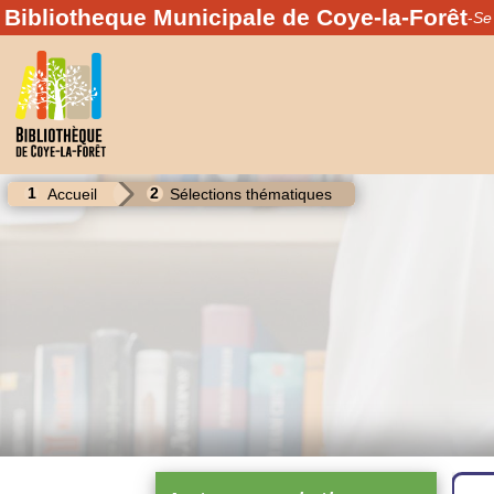
+
Confort
Bibliotheque Municipale de Coye-la-Forêt
-
Se 
Accueil
Sélections thématiques