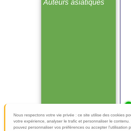
Auteurs asiatiques
Livre
Adulte. grand public
[les ]délices de tokyo
De
Durian SUKEGAWA
Editions :
Albin michel
Plus d'infos
Nous respectons votre vie privée : ce site utilise des cookies p
votre expérience, analyser le trafic et personnaliser le contenu
pouvez personnaliser vos préférences ou accepter l'utilisation 