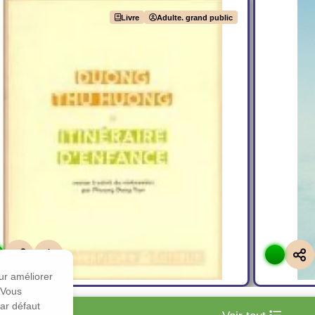
Livre
Adulte. grand public
Itinéraire d'enfance
Je
De
Duong thu HUONG
De
Taku
Editions :
SABINE WESPIESER ÉDITEUR
Editions
Plus d'infos
our améliorer
. Vous
par défaut