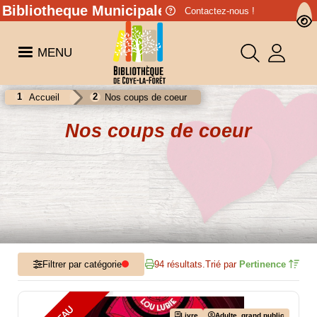
Bibliotheque Municipale de Coye-la-Forêt
Contactez-nous !
MENU
Accueil
Nos coups de coeur
Nos coups de coeur
Filtrer par catégorie
94 résultats.
Trié par
Pertinence
Livre
Adulte. grand public